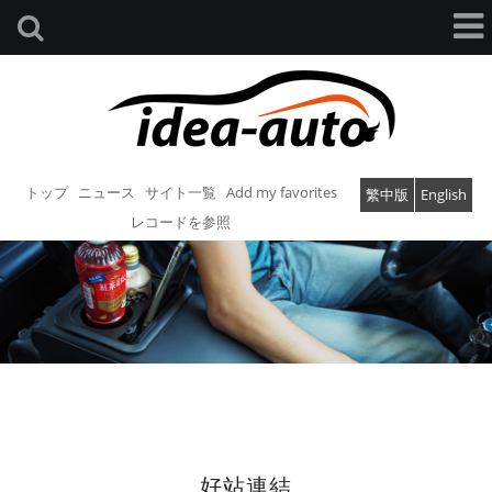
トップ
ニュース
サイト一覧
Add my favorites
繁中版
English
レコードを参照
好站連結