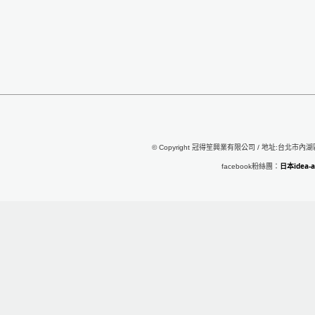
© Copyright 冠得笙興業有限公司 / 地址:台北市內湖區行
日本idea
facebook粉絲團：